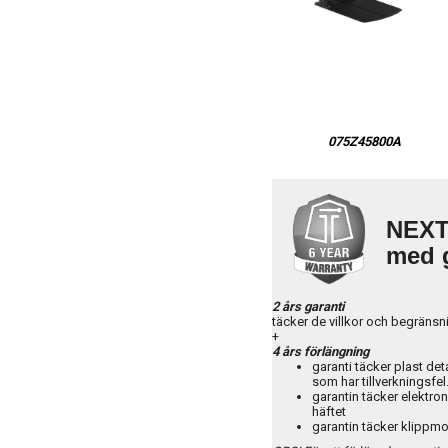
075Z45800A
NEXT
med g
2 års garanti
täcker de villkor och begränsn
+
4 års förlängning
garanti täcker plast det
som har tillverkningsfel
garantin täcker elektro
häftet
garantin täcker klippmo