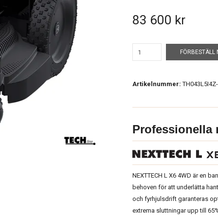
83 600 kr
FÖRBESTÄLL 
Artikelnummer:
TH043L5I4Z
Professionella 
NEXTTECH L X6 4WD är en banb
behoven för att underlätta hant
och fyrhjulsdrift garanteras op
extrema sluttningar upp till 65