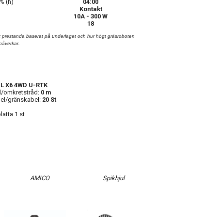
% (h)
04:00
Kontakt
10A - 300 W
18
 prestanda baserat på underlaget och hur högt gräsroboten
påverkar.
L X6 4WD U-RTK
l/omkretstråd:
0 m
bel/gränskabel:
20 St
atta 1 st
AMICO
Spikhjul