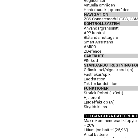
Regnsensor
Virtuella områden
Hanterbara klippområden
NAVIGATION
ZCS Connectmodul (GPS, GSM
KONTROLLSYSTEM
Användargränssnitt
APP-kontroll
Blåtandsmottagare
Smart Assistans
AMICO
ZDefence
SÄKERHET
PIN-kod
STANDARDUTRUSTNING FÖR
Gränskabel/signalkabel (m)
Fästhakar/spik
Laddstation
Tak för laddstation
FUNKTIONER
Storlek Robot (LxBxH)
Hjulprofil
Ljudeffekt db (A)
Skyddsklass
TILLGÄNGLIGA BATTERI-KIT
Max rekommenderad klippyta 
−
20%
Litium-jon batteri (25,9 V)
Antal batterier