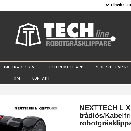
Tillverkad i I
 LINE TRÅDLÖS AI
TECH REMOTE APP
RESERVDELAR RO
OT
OM
KONTAKT
NEXTTECH L X
trådlös/Kabelfr
robotgräsklipp