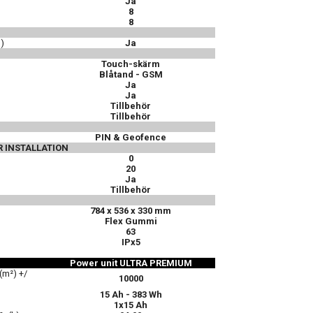
Ja
8
8
)
Ja
Touch-skärm
Blåtand - GSM
Ja
Ja
Tillbehör
Tillbehör
PIN & Geofence
 INSTALLATION
0
20
Ja
Tillbehör
784 x 536 x 330 mm
Flex Gummi
63
IPx5
Power unit ULTRA PREMIUM
(m²) +/
10000
15 Ah - 383 Wh
1x15 Ah