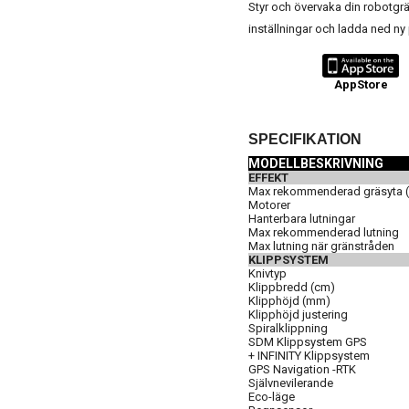
Styr och övervaka din robotgr
inställningar och ladda ned ny
AppStore
SPECIFIKATION
MODELLBESKRIVNING
EFFEKT
Max rekommenderad gräsyta (
Motorer
Hanterbara lutningar
Max rekommenderad lutning
Max lutning när gränstråden
KLIPPSYSTEM
Knivtyp
Klippbredd (cm)
Klipphöjd (mm)
Klipphöjd justering
Spiralklippning
SDM Klippsystem GPS
+ INFINITY Klippsystem
GPS Navigation -RTK
Självnevilerande
Eco-läge