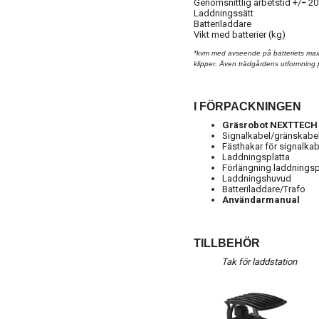
Genomsnittlig arbetstid +/
−
20
Laddningssätt
Batteriladdare
Vikt med batterier (kg)
*kvm med avseende på batteriets max
klipper. Även trädgårdens utformning 
I FÖRPACKNINGEN
Gräsrobot NEXTTECH 
Signalkabel/gränskabe
Fästhakar för signalka
Laddningsplatta
Förlängning laddningspl
Laddningshuvud
Batteriladdare/Trafo
Användarmanual
TILLBEHÖR
Tak för laddstation