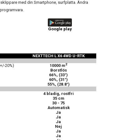
äsklippare med din Smartphone, surfplatta. Ändra
 programvara.
Google play
NEXTTECH L X6 4WD U-RTK
2
+/-20%)
10000 m
Borstlös
66%, (33°)
60%, (31°)
55%, (28.8°)
4 bladig, rostfri
35 cm
30 - 75
Automatisk
Ja
Ja
Ja
Nej
Ja
Ja