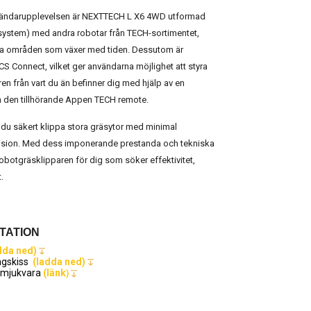
 användarupplevelsen är NEXTTECH L X6 4WD utformad
itysystem) med andra robotar från TECH-sortimentet,
tera områden som växer med tiden. Dessutom är
ZCS Connect, vilket ger användarna möjlighet att styra
n från vart du än befinner dig med hjälp av en
ch den tillhörande Appen TECH remote.
 säkert klippa stora gräsytor med minimal
ision. Med dess imponerande prestanda och tekniska
robotgräsklipparen för dig som söker effektivitet,
.
TATION
dda ned)
ängskiss
(ladda ned)
 mjukvara
(länk
)