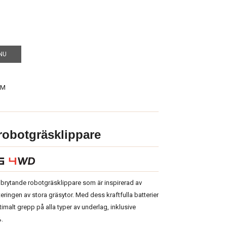
NU
-M
robotgräsklippare
rytande robotgräsklippare som är inspirerad av
eringen av stora gräsytor. Med dess kraftfulla batterier
timalt grepp på alla typer av underlag, inklusive
%.