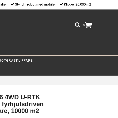
talien
Styr din robot med mobilen
Klipper 20.000 m2
0
BOTGRÄSKLIPPARE
6 4WD U-RTK
i fyrhjulsdriven
are, 10000 m2