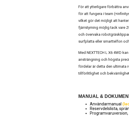
För att ytterligare förbättra
för att fungera i team (+infin
vilket gör det möjligt att han
fjärrstyrning möjlig tack vare 
och övervaka robotgräsklippare
surfplatta eller smarttelfon o
Med NEXTTECH L X6 4WD kan du
ansträngning och högsta prec
fördelar är detta den ultimata 
tillförlitlighet och bekvämlighet
MANUAL & DOKUMEN
Användarmanual
(la
Reservdelslista, spr
Programvaruversion,