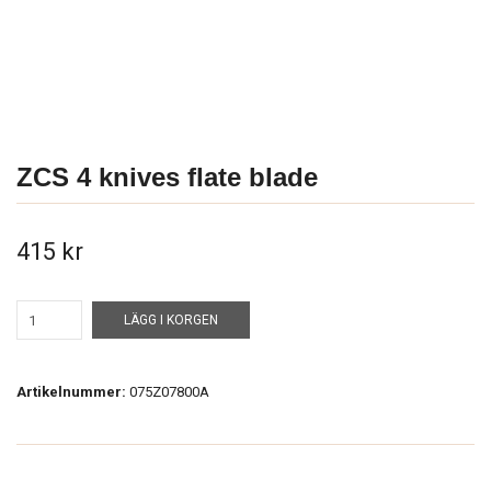
ZCS 4 knives flate blade
415 kr
LÄGG I KORGEN
Artikelnummer:
075Z07800A