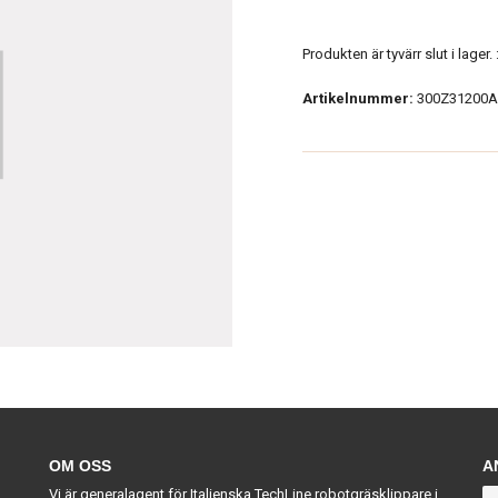
Produkten är tyvärr slut i lager. :
Artikelnummer:
300Z31200A
OM OSS
A
Vi är generalagent för Italienska TechLine robotgräsklippare i