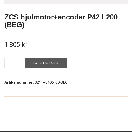
ZCS hjulmotor+encoder P42 L200
(BEG)
1 805 kr
LÄGG I KORGEN
Artikelnummer:
321_A0106_00-BEG