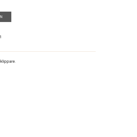
EN
1
klippare.