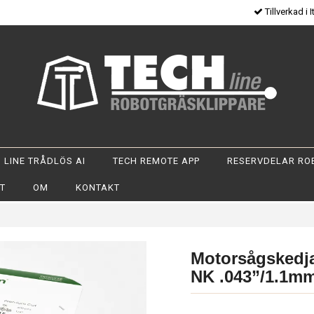
Tillverkad i I
 LINE TRÅDLÖS AI
TECH REMOTE APP
RESERVDELAR RO
OT
OM
KONTAKT
Motorsågskedja
NK .043”/1.1m