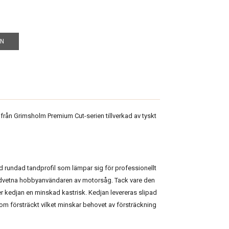
EN
från Grimsholm Premium Cut-serien tillverkad av tyskt
 rundad tandprofil som lämpar sig för professionellt
edvetna hobbyanvändaren av motorsåg. Tack vare den
 kedjan en minskad kastrisk. Kedjan levereras slipad
tom försträckt vilket minskar behovet av försträckning