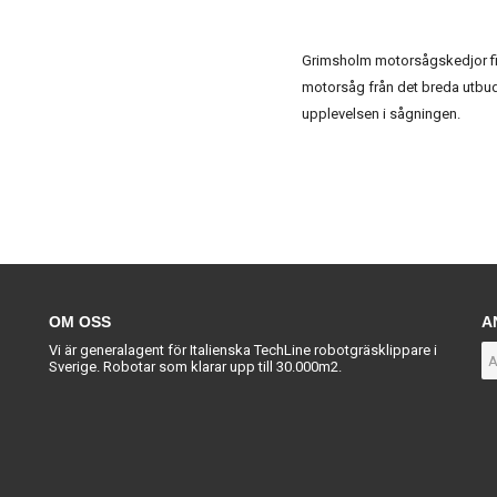
Grimsholm motorsågskedjor finn
motorsåg från det breda utbud
upplevelsen i sågningen.
OM OSS
A
Vi är generalagent för Italienska TechLine robotgräsklippare i
Sverige. Robotar som klarar upp till 30.000m2.