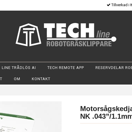
Tillverkad i I
 LINE TRÅDLÖS AI
TECH REMOTE APP
RESERVDELAR RO
OT
OM
KONTAKT
Motorsågskedja
NK .043”/1.1m