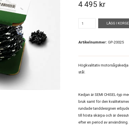
4 495 kr
LÄGG I KORG
Artikelnummer:
GP-20025
Högkvalitativ motorsågskedja 
stål.
Kedjan är SEMI CHISEL-typ med
bruk samt för den kvalitetsm
rundade tanddesignen erbjuder
till hösta skärpa och är dessu
efter en period av användning.