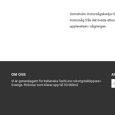
Grimsholm motorsågskedjor finn
motorsåg från det breda utbud
upplevelsen i sågningen.
OM OSS
A
Vi är generalagent för Italienska TechLine robotgräsklippare i
Sverige. Robotar som klarar upp till 30.000m2.