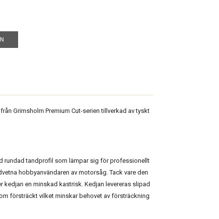
EN
från Grimsholm Premium Cut-serien tillverkad av tyskt
 rundad tandprofil som lämpar sig för professionellt
edvetna hobbyanvändaren av motorsåg. Tack vare den
 kedjan en minskad kastrisk. Kedjan levereras slipad
tom försträckt vilket minskar behovet av försträckning