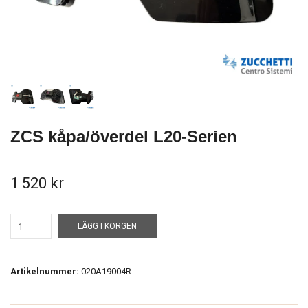
ZCS kåpa/överdel L20-Serien
1 520 kr
LÄGG I KORGEN
Artikelnummer:
020A19004R