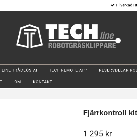
Tillverkad i I
 LINE TRÅDLÖS AI
TECH REMOTE APP
RESERVDELAR RO
OT
OM
KONTAKT
Fjärrkontroll ki
1 295 kr