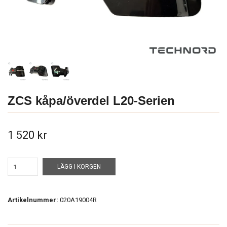
ZCS kåpa/överdel L20-Serien
1 520 kr
LÄGG I KORGEN
Artikelnummer:
020A19004R