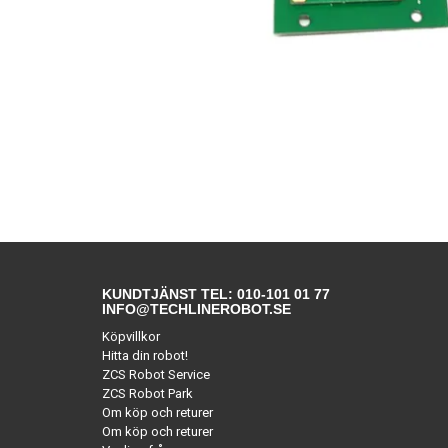
KUNDTJÄNST TEL: 010-101 01 77
INFO@TECHLINEROBOT.SE
Köpvillkor
Hitta din robot!
ZCS Robot Service
ZCS Robot Park
Om köp och returer
Om köp och returer