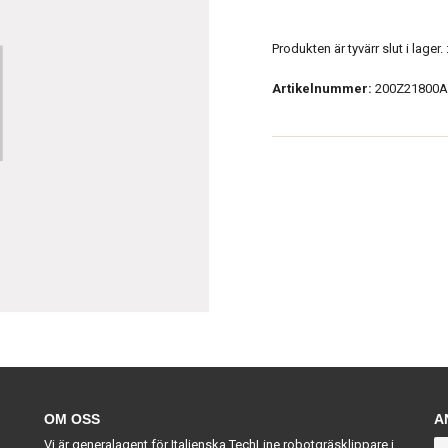
Produkten är tyvärr slut i lager. :
Artikelnummer:
200Z21800A
OM OSS
A
Vi är generalagent för Italienska TechLine robotgräsklippare i