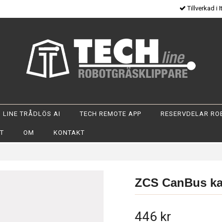
Tillverkad i I
 LINE TRÅDLÖS AI
TECH REMOTE APP
RESERVDELAR RO
OT
OM
KONTAKT
ZCS CanBus ka
446 kr