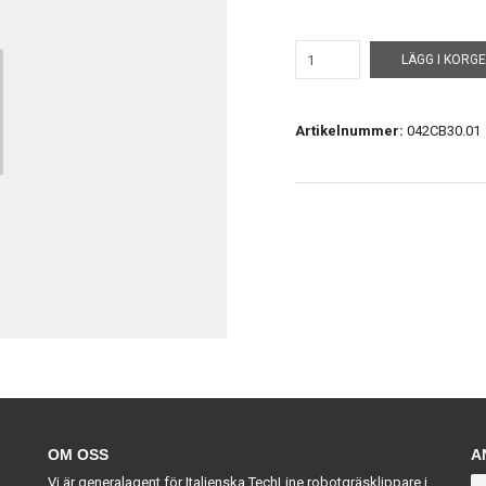
LÄGG I KORG
Artikelnummer:
042CB30.01
OM OSS
A
Vi är generalagent för Italienska TechLine robotgräsklippare i