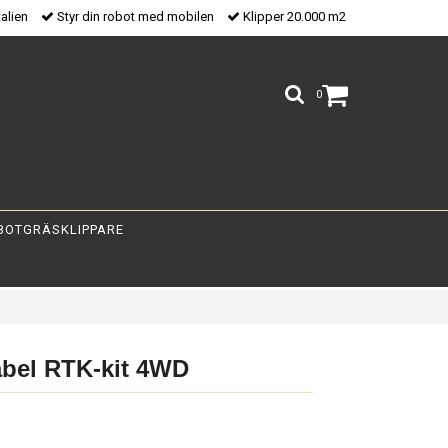
talien
Styr din robot med mobilen
Klipper 20.000 m2
0
BOTGRÄSKLIPPARE
bel RTK-kit 4WD