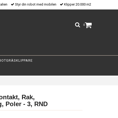
talien
Styr din robot med mobilen
Klipper 20.000 m2
0
BOTGRÄSKLIPPARE
ontakt, Rak,
, Poler - 3, RND