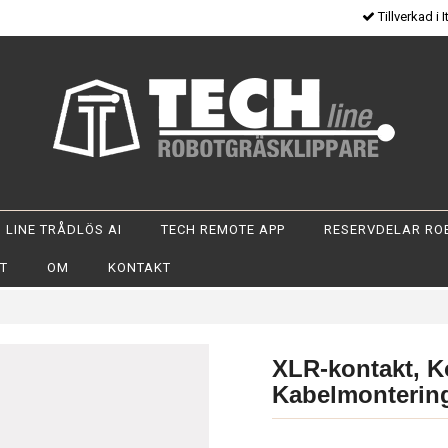
Tillverkad i I
 LINE TRÅDLÖS AI
TECH REMOTE APP
RESERVDELAR RO
OT
OM
KONTAKT
XLR-kontakt, K
Kabelmontering