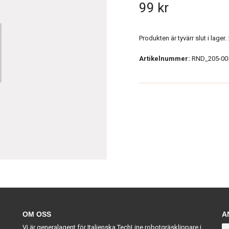
99 kr
Produkten är tyvärr slut i lager. :
Artikelnummer:
RND_205-00
OM OSS
A
Vi är generalagent för Italienska TechLine robotgräsklippare i