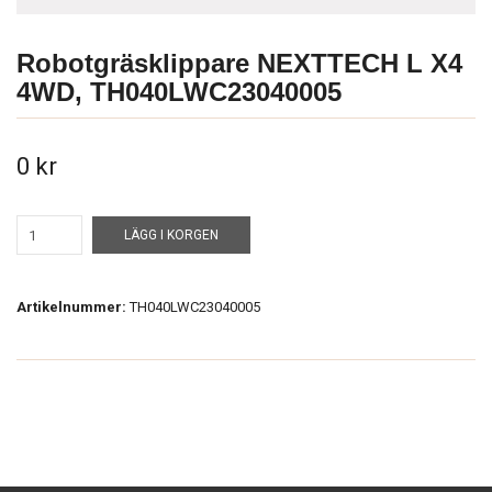
Robotgräsklippare NEXTTECH L X4
4WD, TH040LWC23040005
0 kr
LÄGG I KORGEN
Artikelnummer:
TH040LWC23040005