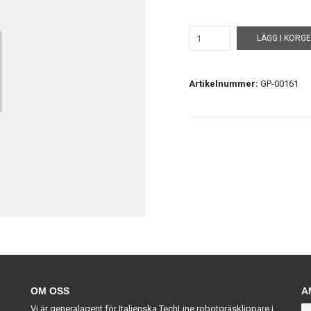
LÄGG I KORG
Artikelnummer:
GP-00161
OM OSS
A
Vi är generalagent för Italienska TechLine robotgräsklippare i