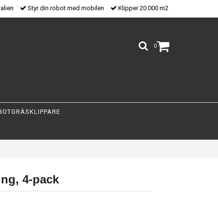
talien
Styr din robot med mobilen
Klipper 20.000 m2
0
BOTGRÄSKLIPPARE
ng, 4-pack