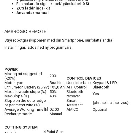
Fästhakar för signalkabel/gränskabel:
0
St
ZCS laddnings-kit
Användarmanual
AMBROGIO REMOTE
Stryr robotgräsklipparen med din Smartphone, surfplatta ändra
inställningar, ladda ned ny programvara.
POWER
Max sq.mt suggested
200
(-20%)
CONTROL DEVICES
Motor type
Brushless
User Interface
Keypad & LED
Lithium-Ion Battery (25,9V)
1X5,0 Ah
APP Control
Bluetooth
Max allowable slope (%)
50%
Bluetooth
Yes
Max Slope (%)
40%
receiver
Slope on the outer edge
Smart
-
{phrase:incluso_zcs}
or perimeter wire (%)
Assistant
Average Working Time [h]
02:00
AMICO
Optional
Recharge mode
Manual
CUTTING SYSTEM
4 Point Star