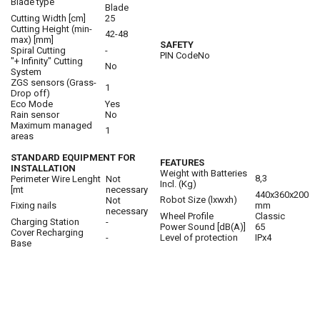
Blade type
Blade
Cutting Width [cm]
25
Cutting Height (min-
42-48
max) [mm]
SAFETY
Spiral Cutting
-
PIN Code
No
"+ Infinity" Cutting
No
System
ZGS sensors (Grass-
1
Drop off)
Eco Mode
Yes
Rain sensor
No
Maximum managed
1
areas
STANDARD EQUIPMENT FOR
FEATURES
INSTALLATION
Weight with Batteries
8,3
Perimeter Wire Lenght
Not
Incl. (Kg)
[mt
necessary
440x360x200
Robot Size (lxwxh)
Not
Fixing nails
mm
necessary
Wheel Profile
Classic
Charging Station
-
Power Sound [dB(A)]
65
Cover Recharging
-
Level of protection
IPx4
Base