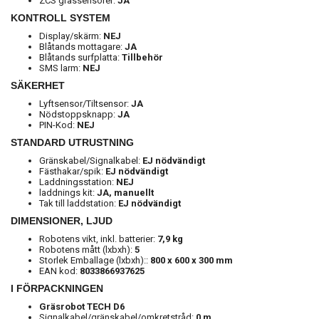
ZCS grässensorer:
JA
KONTROLL SYSTEM
Display/skärm:
NEJ
Blåtands mottagare:
JA
Blåtands surfplatta:
Tillbehör
SMS larm:
NEJ
SÄKERHET
Lyftsensor/Tiltsensor:
JA
Nödstoppsknapp:
JA
PIN-Kod:
NEJ
STANDARD UTRUSTNING
Gränskabel/Signalkabel:
EJ nödvändigt
Fästhakar/spik:
EJ nödvändigt
Laddningsstation:
NEJ
laddnings kit:
JA, manuellt
Tak till laddstation:
EJ nödvändigt
DIMENSIONER, LJUD
Robotens vikt, inkl. batterier:
7,9 kg
Robotens mått (lxbxh):
5
Storlek Emballage (lxbxh)::
800 x 600 x 300 mm
EAN kod:
8033866937625
I FÖRPACKNINGEN
Gräsrobot TECH D6
Signalkabel/gränskabel/omkretstråd:
0
m