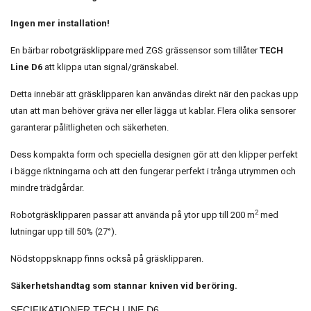
Ingen mer installation!
En bärbar
robotgräsklippare
med ZGS grässensor som tillåter
TECH
Line D6
att klippa utan signal/gränskabel.
Detta innebär att gräsklipparen kan användas direkt när den packas upp
utan att man behöver gräva ner eller lägga ut kablar. Flera olika sensorer
garanterar pålitligheten och säkerheten.
Dess kompakta form och speciella designen gör att den klipper perfekt
i bägge riktningarna och att den fungerar perfekt i trånga utrymmen och
mindre trädgårdar.
2
Robotgräsklipparen passar att använda på ytor upp till 200 m
med
lutningar upp till 50% (27°).
Nödstoppsknapp finns också på gräsklipparen.
Säkerhetshandtag som stannar kniven vid beröring.
SECIFIKATIONER TECH LINE D6