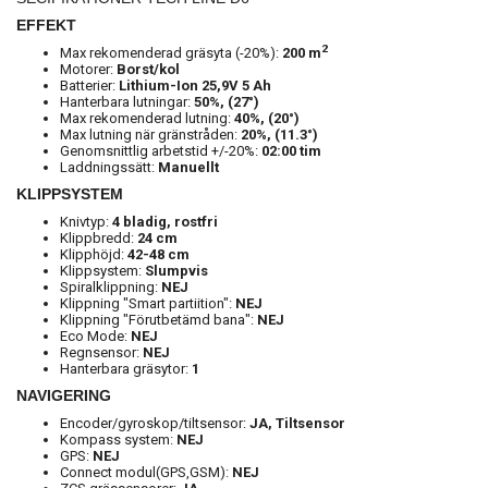
EFFEKT
2
Max rekomenderad gräsyta (-20%):
200 m
Motorer:
Borst/kol
Batterier:
Lithium-Ion 25,9V 5 Ah
Hanterbara lutningar:
50%, (27°)
Max rekomenderad lutning:
40%, (20°)
Max lutning när gränstråden:
20%, (11.3°)
Genomsnittlig arbetstid +/-20%:
02:00 tim
Laddningssätt:
Manuellt
KLIPPSYSTEM
Knivtyp:
4 bladig, rostfri
Klippbredd:
24 cm
Klipphöjd:
42-48 cm
Klippsystem:
Slumpvis
Spiralklippning:
NEJ
Klippning "Smart partiition":
NEJ
Klippning "Förutbetämd bana":
NEJ
Eco Mode:
NEJ
Regnsensor:
NEJ
Hanterbara gräsytor:
1
NAVIGERING
Encoder/gyroskop/tiltsensor:
JA, Tiltsensor
Kompass system:
NEJ
GPS:
NEJ
Connect modul(GPS,GSM):
NEJ