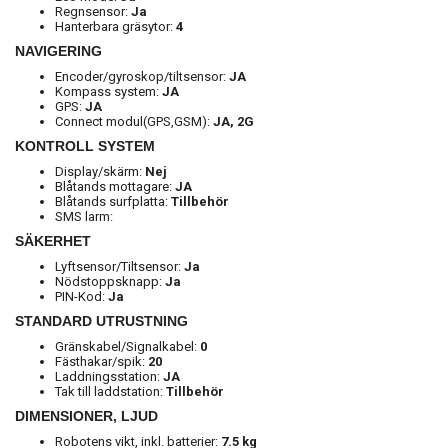
Regnsensor:
Ja
Hanterbara gräsytor:
4
NAVIGERING
Encoder/gyroskop/tiltsensor:
JA
Kompass system:
JA
GPS:
JA
Connect modul(GPS,GSM):
JA, 2G
KONTROLL SYSTEM
Display/skärm:
Nej
Blåtands mottagare:
JA
Blåtands surfplatta:
Tillbehör
SMS larm:
SÄKERHET
Lyftsensor/Tiltsensor:
Ja
Nödstoppsknapp:
Ja
PIN-Kod:
Ja
STANDARD UTRUSTNING
Gränskabel/Signalkabel:
0
Fästhakar/spik:
20
Laddningsstation:
JA
Tak till laddstation:
Tillbehör
DIMENSIONER, LJUD
Robotens vikt, inkl. batterier:
7.5
kg