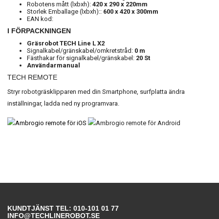
Robotens mått (lxbxh):
420 x 290 x 220mm
Storlek Emballage (lxbxh)::
600 x 420 x 300mm
EAN kod:
I FÖRPACKNINGEN
Gräsrobot TECH Line L
X2
Signalkabel/gränskabel/omkretstråd:
0
m
Fästhakar för signalkabel/gränskabel:
20
St
Användarmanual
TECH REMOTE
Stryr robotgräsklipparen med din Smartphone, surfplatta ändra
inställningar, ladda ned ny programvara.
KUNDTJÄNST TEL: 010-101 01 77
INFO@TECHLINEROBOT.SE