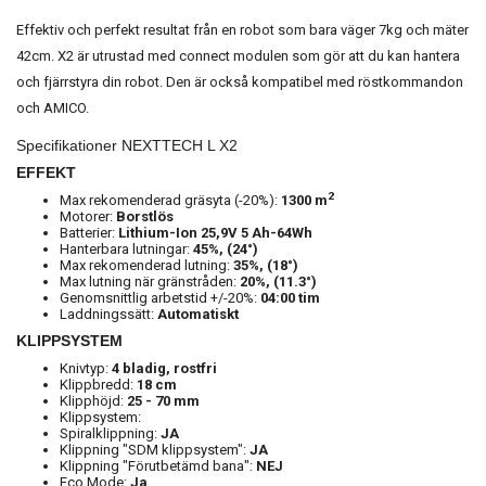
Effektiv och perfekt resultat från en robot som bara väger 7kg och mäter
42cm. X2 är utrustad med connect modulen som gör att du kan hantera
och fjärrstyra din robot. Den är också kompatibel med röstkommandon
och AMICO.
Specifikationer NEXTTECH L X2
EFFEKT
2
Max rekomenderad gräsyta (-20%):
1300 m
Motorer:
Borstlös
Batterier:
Lithium-Ion 25,9V
5 Ah-64Wh
Hanterbara lutningar:
45%, (24°)
Max rekomenderad lutning:
35%, (18°)
Max lutning när gränstråden:
20%, (11.3°)
Genomsnittlig arbetstid +/-20%:
04:00 tim
Laddningssätt:
Automatiskt
KLIPPSYSTEM
Knivtyp:
4 bladig, rostfri
Klippbredd:
18 cm
Klipphöjd:
25 - 70 mm
Klippsystem:
Spiralklippning:
JA
Klippning "SDM klippsystem":
JA
Klippning "Förutbetämd bana":
NEJ
Eco Mode:
Ja