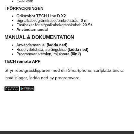
EAN kod:
I FÖRPACKNINGEN
Gräsrobot TECH Line D X2
Signalkabel/gränskabel/omkretstråd:
0 m
Fästhakar för signalkabel/gränskabel:
20 St
Användarmanual
MANUAL & DOKUMENTATION
Användarmanual
(ladda ned)
Reservdelslista, sprängskiss
(ladda ned)
Programvaruversion, mjukvara
(länk)
TECH remote APP
Stryr robotgräsklipparen med din Smartphone, surfplatta ändra
inställningar, ladda ned ny programvara
.