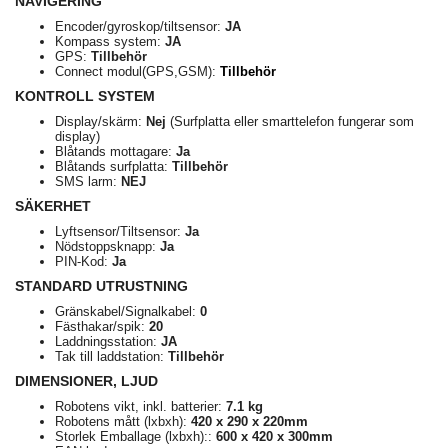
NAVIGERING
Encoder/gyroskop/tiltsensor:
JA
Kompass system:
JA
GPS:
Tillbehör
Connect modul(GPS,GSM):
Tillbehör
KONTROLL SYSTEM
Display/skärm:
Nej
(Surfplatta eller smarttelefon fungerar som
display)
Blåtands mottagare:
Ja
Blåtands surfplatta:
Tillbehör
SMS larm:
NEJ
SÄKERHET
Lyftsensor/Tiltsensor:
Ja
Nödstoppsknapp:
Ja
PIN-Kod:
Ja
STANDARD UTRUSTNING
Gränskabel/Signalkabel:
0
Fästhakar/spik:
20
Laddningsstation:
JA
Tak till laddstation:
Tillbehör
DIMENSIONER, LJUD
Robotens vikt, inkl. batterier:
7.1 kg
Robotens mått (lxbxh):
420 x 290 x 220mm
Storlek Emballage (lxbxh)::
600 x 420 x 300mm