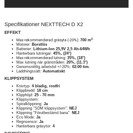
Specifikationer NEXTTECH D X2
EFFEKT
2
Max rekommenderad gräsyta (-20%):
700 m
Motorer:
Borstlös
Batterier:
Lithium-Ion 25,9V 2,5 Ah-64Wh
Hanterbara lutningar:
45%, (24°)
Max rekommenderad lutning:
35%, (18°)
Max lutning när gränstråden:
20%, (11.3°)
Genomsnittlig arbetstid +/-20%:
02:00
tim.
Laddningssätt:
Automatiskt
KLIPPSYSTEM
Knivtyp:
4 bladig, rostfri
Klippbredd:
18 cm
Klipphöjd:
25 - 70 mm
Klippsystem:
Spiralklippning:
Ja
Klippning "SDM klippsystem":
NEJ
Klippning "Förutbestämd bana":
NEJ
Eco Mode:
Ja
Regnsensor:
Ja
Hanterbara gräsytor:
4